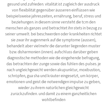
gesund und zufrieden. vitalität ist zugleich der ausdruck
von flexibilität gegenüber äusseren einflüssen wie
beispielsweise jahreszeiten, ernährung, beruf, stress und
beziehungen. in diesem sinne versteht die tcm den
menschen als ganzes und betrachtet ihn stets in bezug zu
seiner umwelt. bei beschwerden oder krankheiten richtet
sie zwar ihr augenmerk auf die symptome (aussen),
behandelt aber vielmehr die darunter liegenden muster
bzw. disharmonien (innen). aufschluss darüber geben
diagnostische methoden wie die eingehende befragung,
das betrachten der zunge sowie das fühlen des pulses. je
nach ungleichgewicht werden akupunktur, moxibustion,
schröpfen, gua sha und kräuter eingesetzt, um körper,
emotionen und geist die notwendigen impulse zu geben,
wieder zu ihrem natürlichen gleichgewicht
zurückzufinden. und damit zu einem ganzheitlichen
wohlbefinden