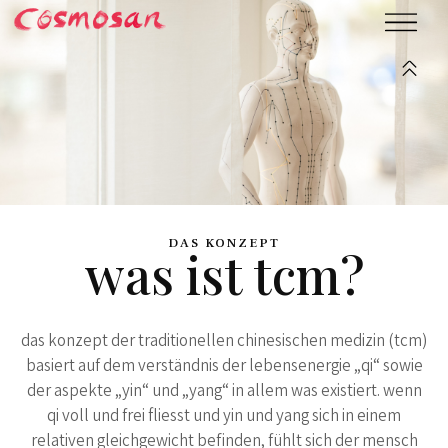
DAS KONZEPT
was ist tcm?
das konzept der traditionellen chinesischen medizin (tcm)
basiert auf dem verständnis der lebensenergie „qi“ sowie
der aspekte „yin“ und „yang“ in allem was existiert. wenn
qi voll und frei fliesst und yin und yang sich in einem
relativen gleichgewicht befinden, fühlt sich der mensch