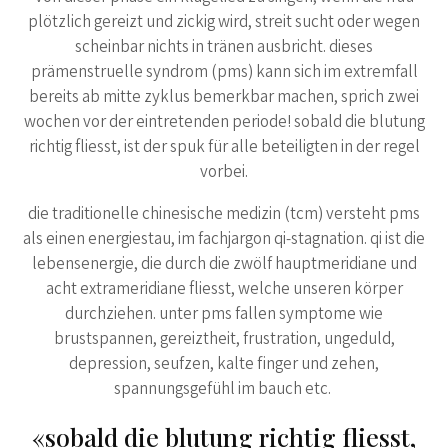
plötzlich gereizt und zickig wird, streit sucht oder wegen
scheinbar nichts in tränen ausbricht. dieses
prämenstruelle syndrom (pms) kann sich im extremfall
bereits ab mitte zyklus bemerkbar machen, sprich zwei
wochen vor der eintretenden periode! sobald die blutung
richtig fliesst, ist der spuk für alle beteiligten in der regel
vorbei.
die traditionelle chinesische medizin (tcm) versteht pms
als einen energiestau, im fachjargon qi-stagnation. qi ist die
lebensenergie, die durch die zwölf hauptmeridiane und
acht extrameridiane fliesst, welche unseren körper
durchziehen. unter pms fallen symptome wie
brustspannen, gereiztheit, frustration, ungeduld,
depression, seufzen, kalte finger und zehen,
spannungsgefühl im bauch etc.
«sobald die blutung richtig fliesst,