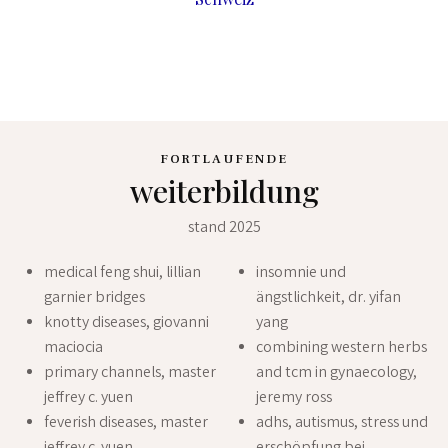
FORTLAUFENDE
weiterbildung
stand 2025
medical feng shui, lillian
insomnie und
garnier bridges
ängstlichkeit, dr. yifan
knotty diseases, giovanni
yang
maciocia
combining western herbs
primary channels, master
and tcm in gynaecology,
jeffrey c. yuen
jeremy ross
feverish diseases, master
adhs, autismus, stress und