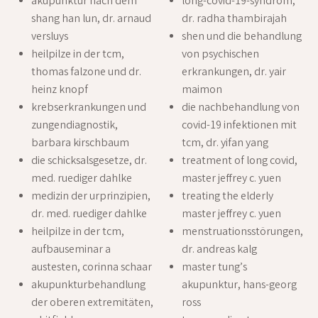
akupunktur nach dem
long-covid-19-syndrom,
shang han lun, dr. arnaud
dr. radha thambirajah
versluys
shen und die behandlung
heilpilze in der tcm,
von psychischen
thomas falzone und dr.
erkrankungen, dr. yair
heinz knopf
maimon
krebserkrankungen und
die nachbehandlung von
zungendiagnostik,
covid-19 infektionen mit
barbara kirschbaum
tcm, dr. yifan yang
die schicksalsgesetze, dr.
treatment of long covid,
med. ruediger dahlke
master jeffrey c. yuen
medizin der urprinzipien,
treating the elderly
dr. med. ruediger dahlke
master jeffrey c. yuen
heilpilze in der tcm,
menstruationsstörungen,
aufbauseminar a
dr. andreas kalg
austesten, corinna schaar
master tung’s
akupunkturbehandlung
akupunktur, hans-georg
der oberen extremitäten,
ross