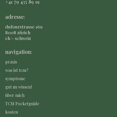
+41 79 435 8
9 19
adresse:
dufourstrasse 169
8008 zürich
ch – schweiz
navigation:
praxis
was ist tcm?
symptome
gut zu wissen!
über mich
TCM Pocketguide
kosten