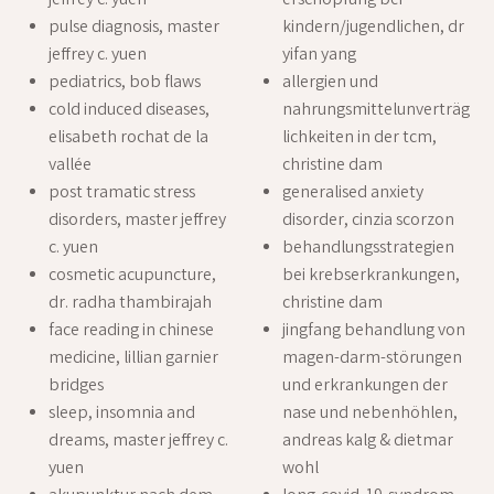
jeffrey c. yuen
erschöpfung bei
pulse diagnosis, master
kindern/jugendlichen, dr
jeffrey c. yuen
yifan yang
pediatrics, bob flaws
allergien und
cold induced diseases,
nahrungsmittelunverträg
elisabeth rochat de la
lichkeiten in der tcm,
vallée
christine dam
post tramatic stress
generalised anxiety
disorders, master jeffrey
disorder, cinzia scorzon
c. yuen
behandlungsstrategien
cosmetic acupuncture,
bei krebserkrankungen,
dr. radha thambirajah
christine dam
face reading in chinese
jingfang behandlung von
medicine, lillian garnier
magen-darm-störungen
bridges
und erkrankungen der
sleep, insomnia and
nase und nebenhöhlen,
dreams, master jeffrey c.
andreas kalg & dietmar
yuen
wohl