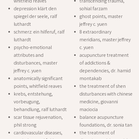
whitfield reaves
transcending trauma,
depression klärt den
sohial farzam
spiegel der seele, ralf
ghost points, master
luthardt
jeffrey c. yuen
schmerz: ein hilferuf, ralf
8 extraordinary
luthardt
meridians, master jeffrey
psycho-emotional
c. yuen
attributes and
acupuncture treatment
disturbances, master
of addictions &
jeffrey c. yuen
dependencies, dr. hamid
anatomically significant
montakab
points, whitfield reaves
the treatment of shen
krebs, entstehung,
disturbances with chinese
vorbeugung,
medicine, giovanni
behandlung, ralf luthardt
maciocia
scar tissue rejuvenation,
balance acupuncture
phil strong
foundations, dr. sonia tan
cardiovascular diseases,
the treatment of