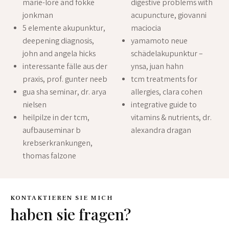
marie-lore and fokke
digestive problems with
jonkman
acupuncture, giovanni
5 elemente akupunktur,
maciocia
deepening diagnosis,
yamamoto neue
john and angela hicks
schädelakupunktur –
interessante fälle aus der
ynsa, juan hahn
praxis, prof. gunter neeb
tcm treatments for
gua sha seminar, dr. arya
allergies, clara cohen
nielsen
integrative guide to
heilpilze in der tcm,
vitamins & nutrients, dr.
aufbauseminar b
alexandra dragan
krebserkrankungen,
thomas falzone
KONTAKTIEREN SIE MICH
haben sie fragen?