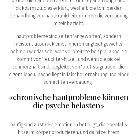
ordnet die haut letzterem mit den organen lunge und
dickdarm zu. dies erklärt, weshalb die tcm bei der
behandlung von hautkrankheiten immer die verdauung
miteinbezieht.
hautprobleme sind selten ‘angeworfen’, sondern
meistens ausdruck eines inneren ungleichgewichts.
nehmen wir das sehr weit verbreitete beispiel akne. sie
kommt von ‘feuchter-hitze’, und wenn die pickel
schmerzhaft sind, begleitet von ‘blut-stagnation’. die
eigentliche ursache liegt in falscher ernährung und einer
schlechten verdauung.
«chronische hautprobleme können
die psyche belasten»
häufig sind zu starke emotionen beteiligt, die ebenfalls
hitze im körper produzieren. und da hitze ihrem