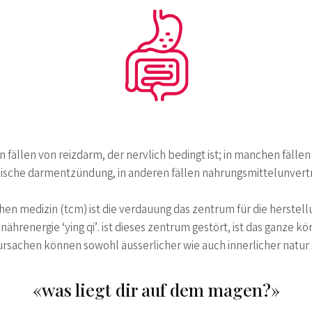
en fällen von reizdarm, der nervlich bedingt ist; in manchen fällen
ische darmentzündung, in anderen fällen nahrungsmittelunvertr
chen medizin (tcm) ist die verdauung das zentrum für die herstell
nährenergie ‘ying qi’. ist dieses zentrum gestört, ist das ganze kö
ursachen können sowohl äusserlicher wie auch innerlicher natur 
«was liegt dir auf dem magen?»