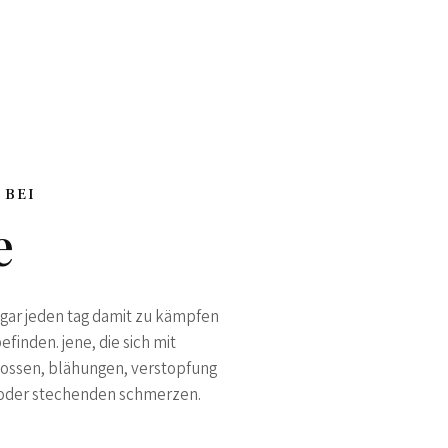
 BEI
e
r gar jeden tag damit zu kämpfen
finden. jene, die sich mit
ossen, blähungen, verstopfung
n oder stechenden schmerzen.