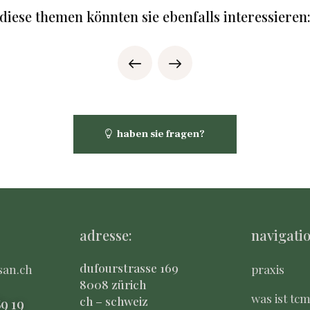
diese themen könnten sie ebenfalls interessieren
haben sie fragen?
adresse:
navigatio
dufourstrasse 169
san.ch
praxis
8008 zürich
was ist tc
ch – schweiz
8
9 19