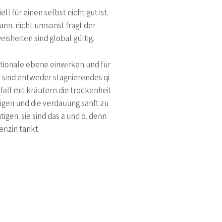
l für einen selbst nicht gut ist.
ann. nicht umsonst fragt der
isheiten sind global gültig.
otionale ebene einwirken und für
n sind entweder stagnierendes qi
fall mit kräutern die trockenheit
higen und die verdauung sanft zu
igen. sie sind das a und o. denn
enzin tankt.