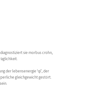
 diagnostiziert sie morbus crohn,
äglichkeit.
ung der lebensenergie ‘qi’, der
rperliche gleichgewicht gestört.
sein.