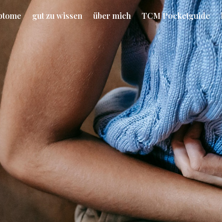
ptome
gut zu wissen
über mich
TCM Pocketguide