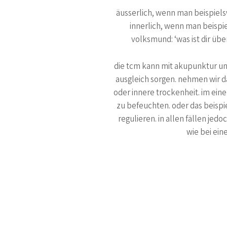
äusserlich, wenn man beispielswe
innerlich, wenn man beispie
volksmund: ‘was ist dir übe
die tcm kann mit akupunktur und
ausgleich sorgen. nehmen wir da
oder innere trockenheit. im eine
zu befeuchten. oder das beispie
regulieren. in allen fällen jed
wie bei ein