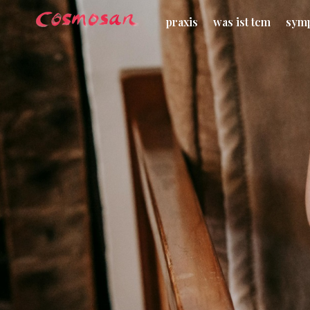
praxis
was ist tcm
sym