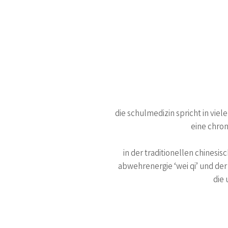
die schulmedizin spricht in viel
eine chron
in der traditionellen chinesis
abwehrenergie ‘wei qi’ und der 
die 