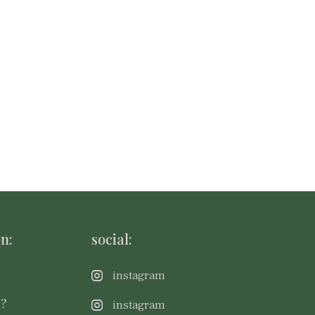
:
n:
social:
instagram
m?
instagram