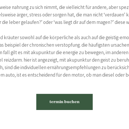
ise nahrung zu sich nimmt, die vielleicht für andere, aber speziel
lsweise ärger, stress oder sorgen hat, die man nicht ‘verdauen’ k
r die leber gelaufen?’ oder ‘was liegt dir auf dem magen?’ diese we
 kräuter sowohl auf die körperliche als auch auf die geistig-em
s beispiel der chronischen verstopfung. die häufigsten ursache
n fall gilt es mit akupunktur die energie zu bewegen, im anderen 
l reizdarm. hier ist angezeigt, mit akupunktur den geist zu beru
och, sind die individuellen ernährungsempfehlungen zu berücksicht
em auto, ist es entscheidend für den motor, ob man diesel oder b
termin buchen