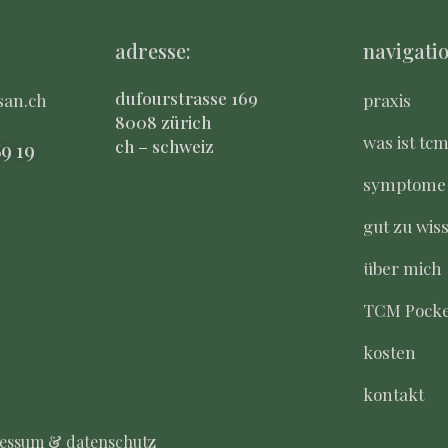
adresse:
navigatio
dufourstrasse 169
san.ch
praxis
8008 zürich
was ist tc
ch – schweiz
8
9 19
symptome
gut zu wis
über mich
TCM Pocke
kosten
kontakt
essum & datenschutz