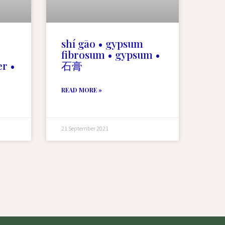
shí gāo • gypsum
fibrosum • gypsum •
r •
石膏
READ MORE »
21 September 2021