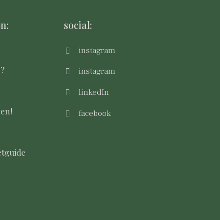
n:
social:
instagram
m?
instagram
linkedIn
sen!
facebook
tguide