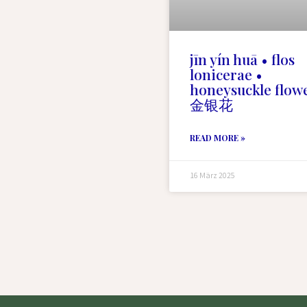
jīn yín huā • flos
lonicerae •
honeysuckle flowe
金银花
READ MORE »
16 März 2025