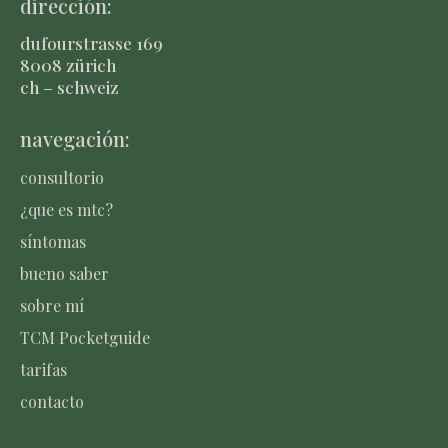
dirección:
dufourstrasse 169
8008 zürich
ch – schweiz
navegación:
consultorio
¿que es mtc?
síntomas
bueno saber
sobre mí
TCM Pocketguide
tarifas
contacto