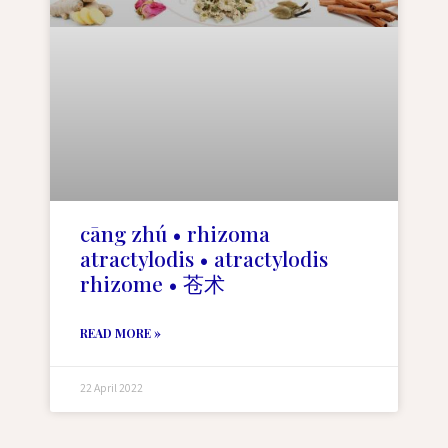
cāng zhú • rhizoma
atractylodis • atractylodis
rhizome • 苍术
READ MORE »
22 April 2022