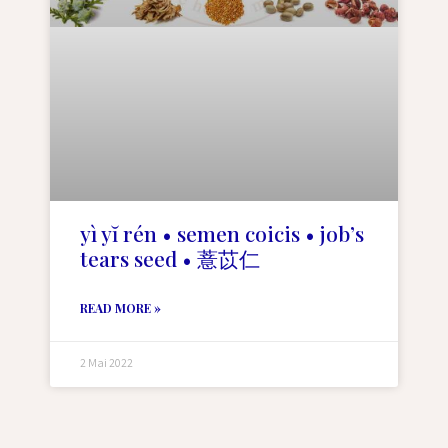
yì yĭ rén • semen coicis • job’s
tears seed • 薏苡仁
READ MORE »
2 Mai 2022