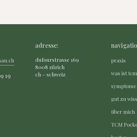
adresse:
navigatio
dufourstrasse 169
san.ch
praxis
8008 zürich
was ist tc
ch – schweiz
8
9 19
symptome
gut zu wis
über mich
TCM Pocke