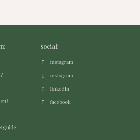
n:
social:
instagram
m?
instagram
linkedIn
sen!
facebook
tguide