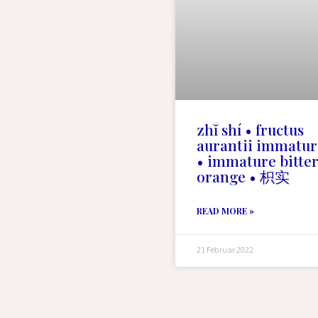
zhĭ shí • fructus
aurantii immatur
• immature bitte
orange • 枳实
READ MORE »
21 Februar 2022