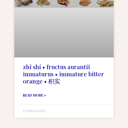
zhĭ shí • fructus aurantii
immaturus • immature bitter
orange • 枳实
READ MORE »
21 Februar 2022