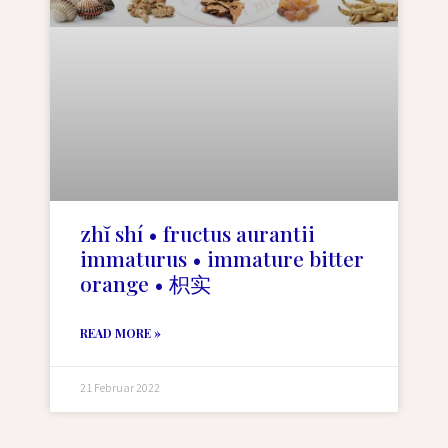
zhĭ shí • fructus aurantii
immaturus • immature bitter
orange • 枳实
READ MORE »
21 Februar 2022