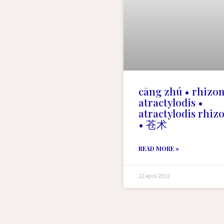
cāng zhú • rhizo
atractylodis •
atractylodis rhi
• 苍术
READ MORE »
22 April 2022