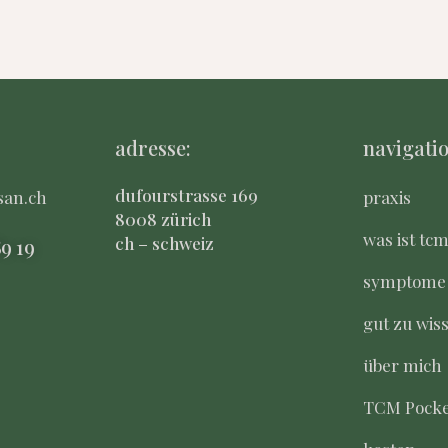
adresse:
navigatio
dufourstrasse 169
san.ch
praxis
8008 zürich
was ist tc
ch – schweiz
8
9 19
symptome
gut zu wis
über mich
TCM Pocke