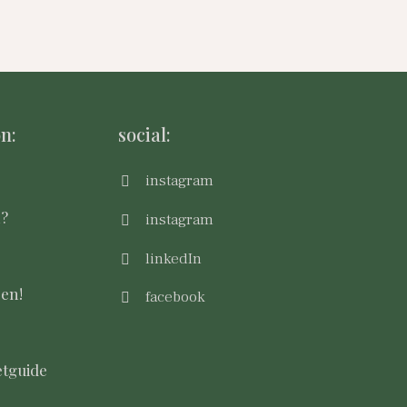
n:
social:
instagram
m?
instagram
linkedIn
sen!
facebook
tguide