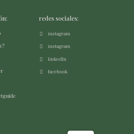
ón:
redes sociales:
o
instagram
c?
instagram
linkedIn
er
facebook
tguide