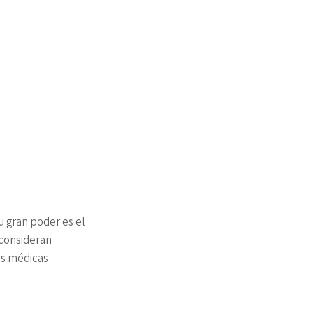
u gran poder es el
 consideran
as médicas