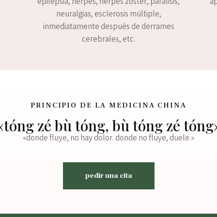
epilepsia, herpes, herpes zóster, parálisis,
ap
neuralgias, esclerosis múltiple,
inmediatamente después de derrames
cerebrales, etc.
PRINCIPIO DE LA MEDICINA CHINA
«tóng zé bù tóng, bù tóng zé tóng
«donde fluye, no hay dolor. donde no fluye, duele.»
pedir una cita