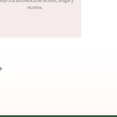
oyo a la abstinencia de alcohol, drogas y
nicotina.
»