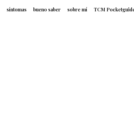
?
síntomas
bueno saber
sobre mí
TCM Pocketguid