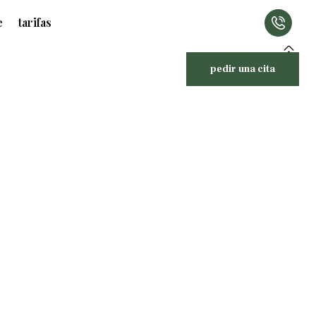
e
tarifas
pedir una cita