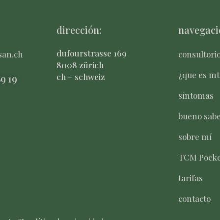
dirección:
navegaci
dufourstrasse 169
san.ch
consultori
8008 zürich
¿que es mt
ch – schweiz
8
9 19
síntomas
bueno sab
sobre mí
TCM Pocke
tarifas
contacto