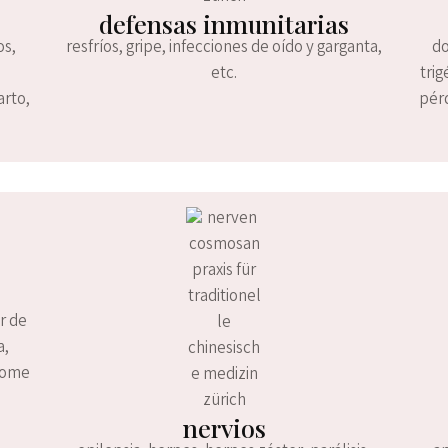
defensas inmunitarias
os,
resfríos, gripe, infecciones de oído y garganta,
do
etc.
trig
arto,
pérd
s
or de
a,
drome
nervios