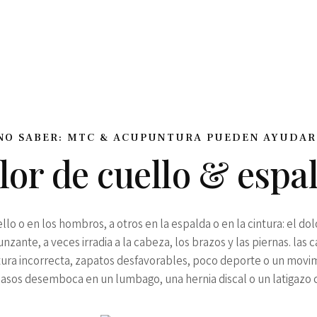
NO SABER: MTC & ACUPUNTURA PUEDEN AYUDAR
lor de cuello & espa
ello o en los hombros, a otros en la espalda o en la cintura: el d
nzante, a veces irradia a la cabeza, los brazos y las piernas. las c
ura incorrecta, zapatos desfavorables, poco deporte o un movim
casos desemboca en un lumbago, una hernia discal o un latigazo c