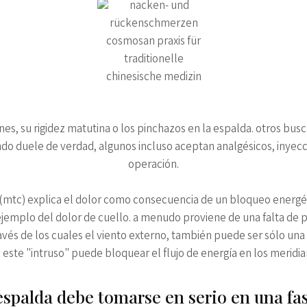
s, su rigidez matutina o los pinchazos en la espalda. otros bus
ndo duele de verdad, algunos incluso aceptan analgésicos, inyecc
operación.
a (mtc) explica el dolor como consecuencia de un bloqueo energé
jemplo del dolor de cuello. a menudo proviene de una falta de pr
avés de los cuales el viento externo, también puede ser sólo un
, este "intruso" puede bloquear el flujo de energía en los meridi
 espalda debe tomarse en serio en una f