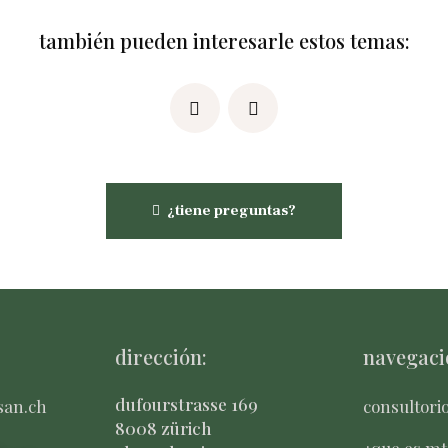
también pueden interesarle estos temas:
¿tiene preguntas?
dirección:
navegaci
dufourstrasse 169
san.ch
consultori
8008 zürich