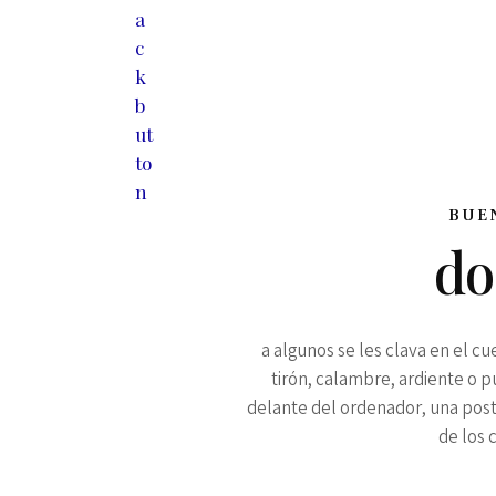
BUE
do
a algunos se les clava en el cu
tirón, calambre, ardiente o pu
delante del ordenador, una post
de los 