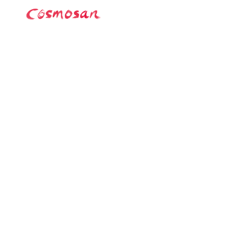
consultorio
¿que es mtc
contacto