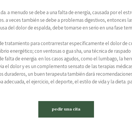
da. a menudo se debe a una falta de energía, causada por el estré
es. a veces también se debe a problemas digestivos, entonces la
causa del dolor de espalda, debe tomarse en serio en una fase tem
 de tratamiento para contrarrestar específicamente el dolor de 
rio energético; con ventosas o gua sha, una técnica de raspado d
e falta de energia. en los casos agudos, como el lumbago, la hernia
ivia el dolor y es un complemento sensato de las terapias médica
os duraderos, un buen terapeuta también dará recomendaciones 
a adecuada, el ejercicio, el deporte, el estilo de vida y la dieta.
pedir una cita