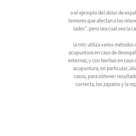
o el ejemplo del dolor de espal
temores que afectan a los riñon
lados". pero sea cual sea la 
la mtc utiliza varios métodos
acupuntura en caso de desequilib
externas; y con hierbas en caso d
acupuntura, en particular, al
casos, para obtener resultad
correcta, los zapatos y la rop