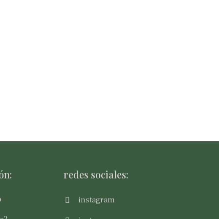
ón:
redes sociales:
o
instagram