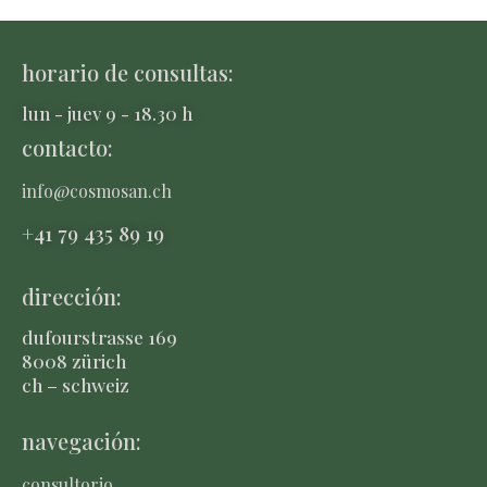
horario de consultas:
lun - juev 9 - 18.30 h
contacto:
info@cosmosan.ch
+41 79 435 8
9 19
dirección:
dufourstrasse 169
8008 zürich
ch – schweiz
navegación:
consultorio