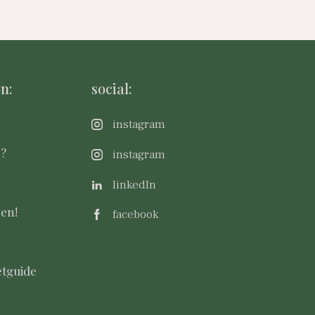
n:
social:
instagram
m?
instagram
linkedIn
sen!
facebook
tguide