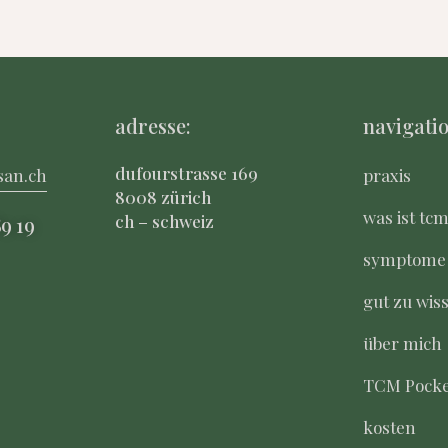
adresse:
navigatio
dufourstrasse 169
san.ch
praxis
8008 zürich
was ist tc
ch – schweiz
8
9 19
symptome
gut zu wis
über mich
TCM Pocke
kosten