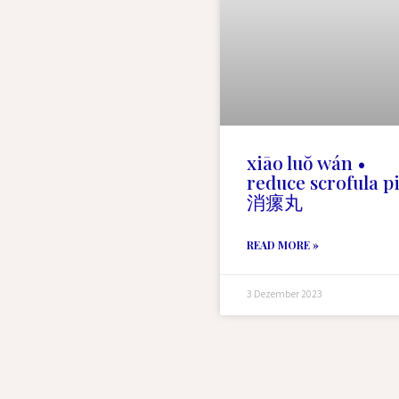
xiāo luŏ wán •
reduce scrofula pi
消瘰丸
READ MORE »
3 Dezember 2023